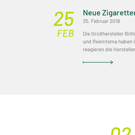
Zigarillos
Kunden
25
&
Neue Zigarette
25. Februar 2018
Zigarren
Tobacco-
FEB
Feinschnitt
Die Großhersteller Brit
News
und Reemtsma haben in
Pfeifentabak
reagieren die Hersteller 
Shishatabak
FAQ
Schnupftabak
Raucherzubehör
E-
Online-
Zigaretten
Shop
&
Liquids
02