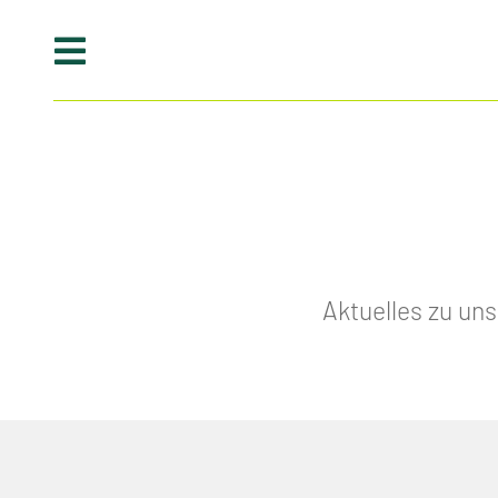
Home
Großhandel
Kontakt
Unternehmensportrait
Service-
100
Jahre
Paket
Aktuelles zu un
Firmengeschichte
Mitgliedschaften
Sortiment
Stellenangebote
Zigaretten