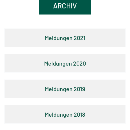
ARCHIV
&
Liquids
Großhandel
2021
Unternehmensportrait
100
2020
Jahre
Firmengeschichte
2019
Mitgliedschaften
Stellenangebote
2018
Kunden