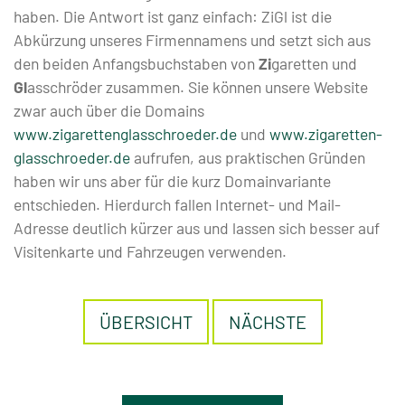
haben. Die Antwort ist ganz einfach: ZiGl ist die
Sortiment
Abkürzung unseres Firmennamens und setzt sich aus
den beiden Anfangsbuchstaben von
Zi
garetten und
Zigaretten
Gl
asschröder zusammen. Sie können unsere Website
Zigarillos
zwar auch über die Domains
&
www.zigarettenglasschroeder.de
und
www.zigaretten-
glasschroeder.de
aufrufen, aus praktischen Gründen
Zigarren
haben wir uns aber für die kurz Domainvariante
Feinschnitt
entschieden. Hierdurch fallen Internet- und Mail-
Adresse deutlich kürzer aus und lassen sich besser auf
Pfeifentabak
Visitenkarte und Fahrzeugen verwenden.
Shishatabak
Schnupftabak
ÜBERSICHT
NÄCHSTE
Raucherzubehör
E-
Zigaretten