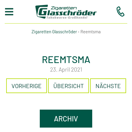
Zigaretten Glasschröder
›
Reemtsma
Suche
REEMTSMA
…
23. April 2021
VORHERIGE
ÜBERSICHT
NÄCHSTE
Home
Service-
ARCHIV
Paket