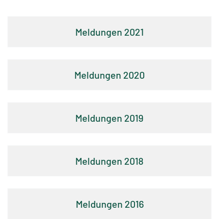
Sortiment
2021
Zigaretten
Zigarillos
&
2020
Zigarren
Feinschnitt
2019
Pfeifentabak
Shishatabak
Schnupftabak
2018
Raucherzubehör
E-
2016
Zigaretten