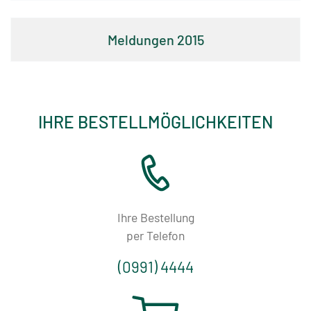
&
2015
Liquids
Großhandel
Unternehmensportrait
IHRE BESTELLMÖGLICHKEITEN
100
Jahre
Firmengeschichte
Mitgliedschaften
Ihre Bestellung
per Telefon
Stellenangebote
(0991) 4444
Kunden